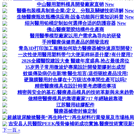
中山醫用塑料模具開發廠家直销
New
醫藥包装模具制造企業:定义、分類及關键技術详解
New
生物醫療瓶吹瓶機供应商:設备功能與行業知识科普
New
绍兴醫用铅桶定制如何選擇合适的防護容器
New
佛山醫療塑胶结構件生產商
醫用醫學模型廠家以用户需求為导向的研發
手持醫療保健类產品的開發流程
青岛3D打印加工服務如何助力醫療器械快速原型開發?
一次性使用醫用塑料带勺大便采样杯是什麼?有什麼用?
2026全國醫院建設大會 醫建年度盛典,抢占最後席位
35岁男子常用微波炉專業設計開發塑膠射出成型
蚊媒傳染病仍在新增!醫生坦言:這些驱蚊產品没用!
硬脑膜醫用封合膠在十万级洁净車間生產可以吗?
精密醫療模具在設計時要考虑哪些事項
精密與安全的基石:醫療產品模具的技術革新與未来趋势
做精密醫療模具的靠谱廠家?17 年經驗超靠谱
江苏醫用硅膠配件
醫療器械密封條定制
超越玻尿酸掀醫美“再生時代”?再生材料行業發展及市場格
吉安县人民醫院PEEK颅骨修補術成功實施,醫療技術實現新
下一頁 »