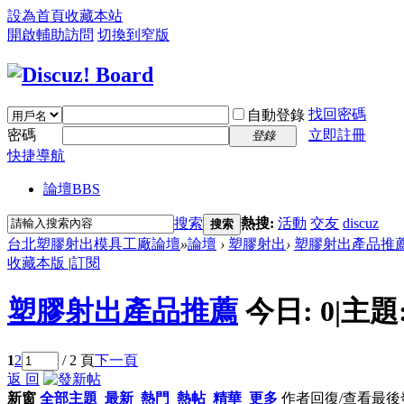
設為首頁
收藏本站
開啟輔助訪問
切換到窄版
找回密碼
自動登錄
密碼
立即註冊
登錄
快捷導航
論壇
BBS
搜索
熱搜:
活動
交友
discuz
搜索
台北塑膠射出模具工廠論壇
»
論壇
›
塑膠射出
›
塑膠射出產品推
收藏本版
|
訂閱
塑膠射出產品推薦
今日:
0
|
主題
1
2
/ 2 頁
下一頁
返 回
新窗
全部主題
最新
熱門
熱帖
精華
更多
作者
回復/查看
最後