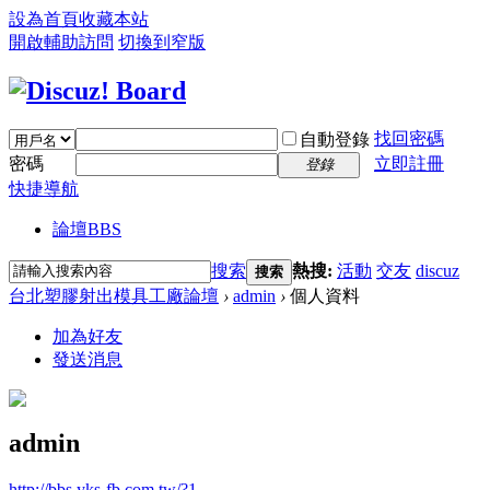
設為首頁
收藏本站
開啟輔助訪問
切換到窄版
找回密碼
自動登錄
密碼
立即註冊
登錄
快捷導航
論壇
BBS
搜索
熱搜:
活動
交友
discuz
搜索
台北塑膠射出模具工廠論壇
›
admin
›
個人資料
加為好友
發送消息
admin
http://bbs.yks-fb.com.tw/?1