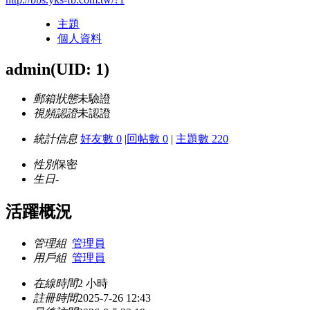
主題
個人資料
admin
(UID: 1)
郵箱狀態
未驗證
視頻認證
未認證
統計信息
好友數 0
|
回帖數 0
|
主題數 220
性別
保密
生日
-
活躍概況
管理組
管理員
用戶組
管理員
在線時間
2 小時
註冊時間
2025-7-26 12:43