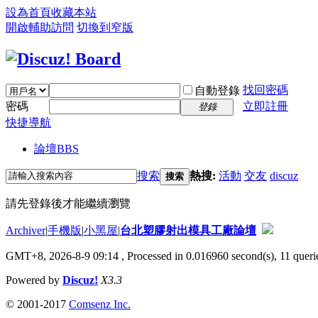
設為首頁
收藏本站
開啟輔助訪問
切換到窄版
找回密碼
自動登錄
密碼
立即註冊
登錄
快捷導航
論壇
BBS
搜索
熱搜:
活動
交友
discuz
搜索
請先登錄後才能繼續瀏覽
Archiver
|
手機版
|
小黑屋
|
台北塑膠射出模具工廠論壇
GMT+8, 2026-8-9 09:14
, Processed in 0.016960 second(s), 11 querie
Powered by
Discuz!
X3.3
© 2001-2017
Comsenz Inc.