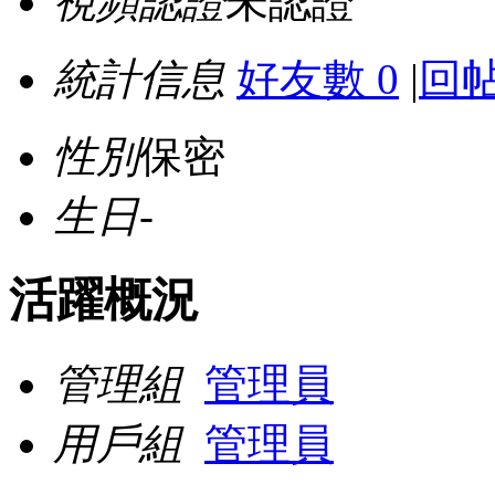
視頻認證
未認證
統計信息
好友數 0
|
回帖
性別
保密
生日
-
活躍概況
管理組
管理員
用戶組
管理員