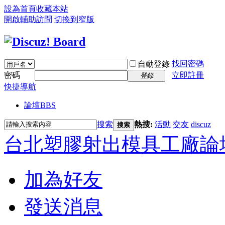
設為首頁
收藏本站
開啟輔助訪問
切換到窄版
找回密碼
自動登錄
密碼
立即註冊
登錄
快捷導航
論壇
BBS
搜索
熱搜:
活動
交友
discuz
搜索
台北塑膠射出模具工廠論
加為好友
發送消息